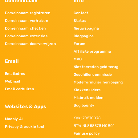
Domeinnaam
Info
Domeinnaam registreren
Contact
Domeinnaam verhuizen
Status
Domeinnaam checken
Nieuwspagina
Domeinnaam extensies
Blogpagina
Domeinnaam doorverwijzen
Forum
Affiliate programma
MVO
Email
Niet tevreden geld terug
Emailadres
Geschillencommissie
Webmail
Modelformulier herroeping
Email verhuizen
Klokkenluiders
Misbruik melden
Bug bounty
Websites & Apps
KVK: 70570078
Macaly AI
BTW:NL858378140B01
Privacy & cookie tool
Fair use policy