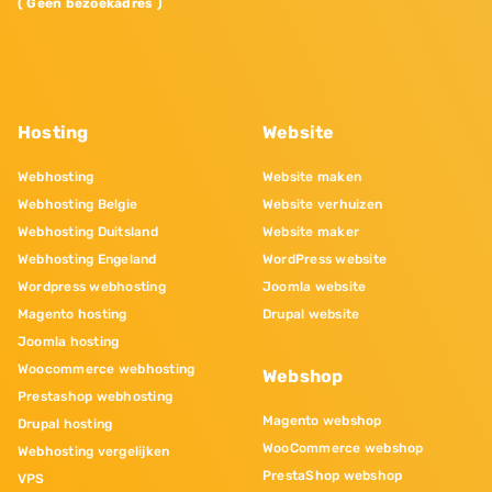
( Geen bezoekadres )
Hosting
Website
Webhosting
Website maken
Webhosting Belgie
Website verhuizen
Webhosting Duitsland
Website maker
Webhosting Engeland
WordPress website
Wordpress webhosting
Joomla website
Magento hosting
Drupal website
Joomla hosting
Woocommerce webhosting
Webshop
Prestashop webhosting
Magento webshop
Drupal hosting
WooCommerce webshop
Webhosting vergelijken
PrestaShop webshop
VPS