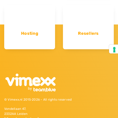
Hosting
Resellers
© Vimexx.nl 2015‐2026 - All rights reserved
Vondellaan 47,
2332AA Leiden