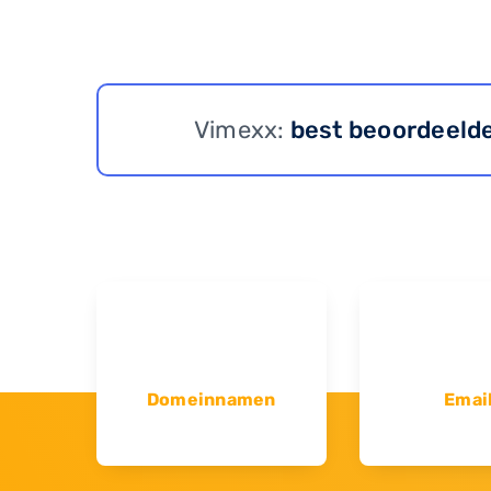
Vimexx:
best beoordeeld
Domeinnamen
Emai