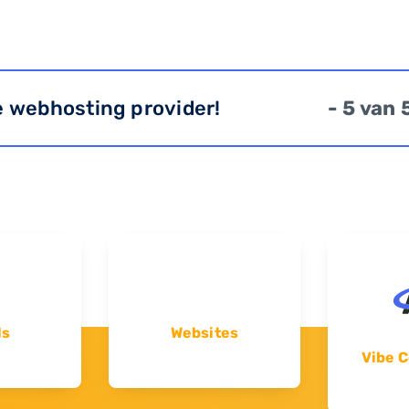
e webhosting provider!
- 5 van 
ls
Websites
Vibe C