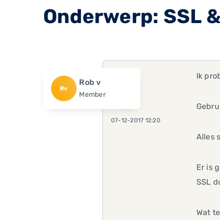
Onderwerp: SSL 
Ik pro
Rob v
Rv
Member
Gebrui
07-12-2017 12:20
Alles 
Er is 
SSL do
Wat t