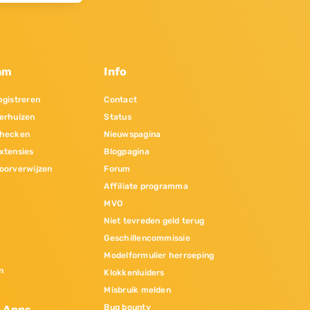
am
Info
gistreren
Contact
erhuizen
Status
hecken
Nieuwspagina
xtensies
Blogpagina
oorverwijzen
Forum
Affiliate programma
MVO
Niet tevreden geld terug
Geschillencommissie
Modelformulier herroeping
n
Klokkenluiders
Misbruik melden
Bug bounty
& Apps