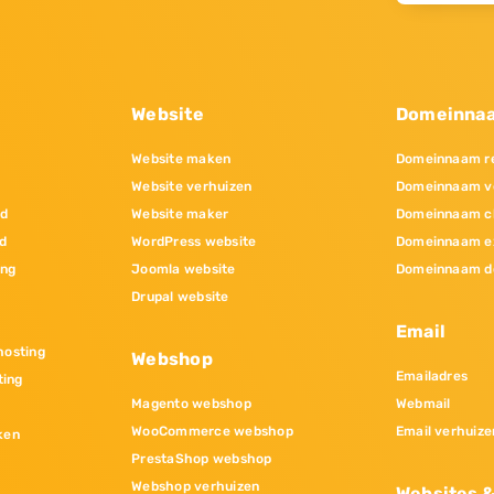
Website
Domeinna
Website maken
Domeinnaam re
Website verhuizen
Domeinnaam v
nd
Website maker
Domeinnaam c
d
WordPress website
Domeinnaam e
ing
Joomla website
Domeinnaam d
Drupal website
Email
osting
Webshop
Emailadres
ting
Magento webshop
Webmail
WooCommerce webshop
Email verhuize
ken
PrestaShop webshop
Webshop verhuizen
Websites 