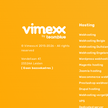
Hosting
Webhosting
Webhosting Belgie
© Vimexx.nl 2015‐2026 - All rights
Webhosting Duitsla
reserved
Webhosting Engelan
Wordpress webhost
Vondellaan 47,
2332AA Leiden
Magento hosting
( Geen bezoekadres )
Joomla hosting
Woocommerce webh
Prestashop webhos
Drupal hosting
Webhosting vergelij
VPS
Dedicated server