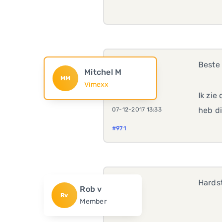
Beste 
Mitchel M
MM
Vimexx
Ik zie
heb di
07-12-2017 13:33
#971
Hards
Rob v
Rv
Member