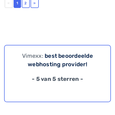
«
1
2
»
Vimexx:
best beoordeelde
webhosting provider!
- 5 van 5 sterren -