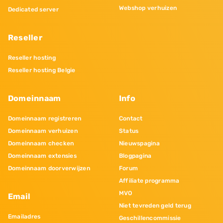
Webshop verhuizen
Dedicated server
Reseller
Reseller hosting
Reseller hosting Belgie
Domeinnaam
Info
Domeinnaam registreren
Contact
Domeinnaam verhuizen
Status
Domeinnaam checken
Nieuwspagina
Domeinnaam extensies
Blogpagina
Domeinnaam doorverwijzen
Forum
Affiliate programma
MVO
Email
Niet tevreden geld terug
Emailadres
Geschillencommissie