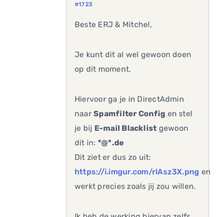
#1723
Beste ERJ & Mitchel,
Je kunt dit al wel gewoon doen
op dit moment.
Hiervoor ga je in DirectAdmin
naar
Spamfilter Config
en stel
je bij
E-mail Blacklist
gewoon
dit in:
*@*.de
Dit ziet er dus zo uit:
https://i.imgur.com/rlAsz3X.png
en
werkt precies zoals jij zou willen.
Ik heb de werking hiervan zelfs