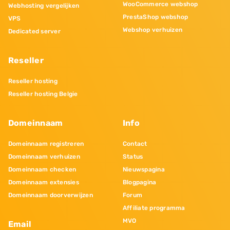
WooCommerce webshop
Webhosting vergelijken
PrestaShop webshop
VPS
Webshop verhuizen
Dedicated server
Reseller
Reseller hosting
Reseller hosting Belgie
Domeinnaam
Info
Domeinnaam registreren
Contact
Domeinnaam verhuizen
Status
Domeinnaam checken
Nieuwspagina
Domeinnaam extensies
Blogpagina
Domeinnaam doorverwijzen
Forum
Affiliate programma
MVO
Email