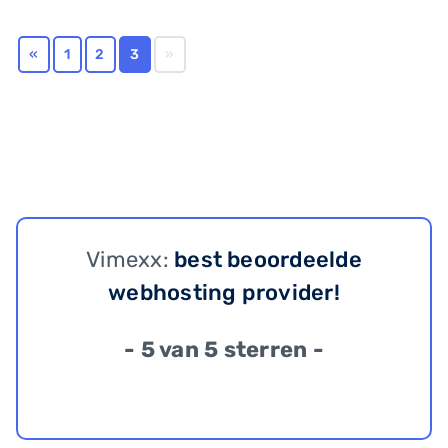
«
1
2
3
»
Vimexx:
best beoordeelde
webhosting provider!
- 5 van 5 sterren -