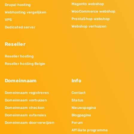
Magento webshop
Drupal hosting
WooCommerce webshop
Webhosting vergelijken
PrestaShop webshop
VPS
Webshop verhuizen
Dedicated server
Reseller
Reseller hosting
Reseller hosting Belgie
Domeinnaam
Info
Domeinnaam registreren
Contact
Domeinnaam verhuizen
Status
Domeinnaam checken
Nieuwspagina
Domeinnaam extensies
Blogpagina
Domeinnaam doorverwijzen
Forum
Affiliate programma