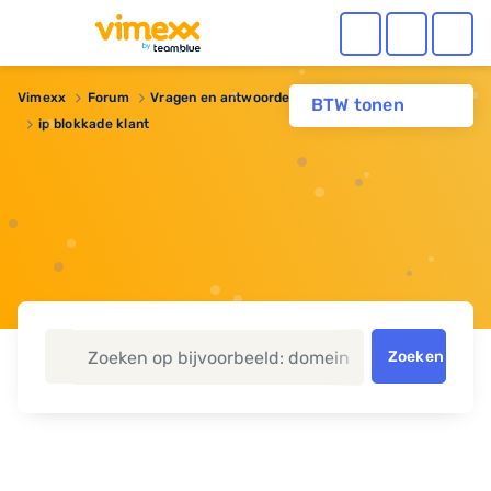
Vimexx
Forum
Vragen en antwoorden
Reseller hosting
BTW tonen
ip blokkade klant
Zoeken