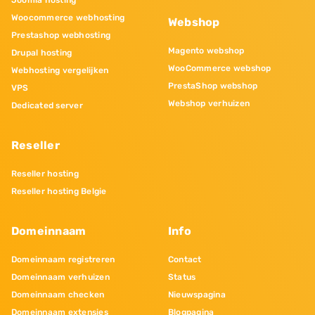
Joomla hosting
Woocommerce webhosting
Webshop
Prestashop webhosting
Magento webshop
Drupal hosting
WooCommerce webshop
Webhosting vergelijken
PrestaShop webshop
VPS
Webshop verhuizen
Dedicated server
Reseller
Reseller hosting
Reseller hosting Belgie
Domeinnaam
Info
Domeinnaam registreren
Contact
Domeinnaam verhuizen
Status
Domeinnaam checken
Nieuwspagina
Domeinnaam extensies
Blogpagina