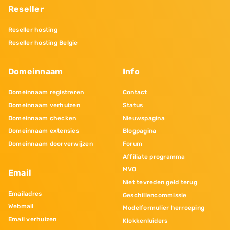
Reseller
Reseller hosting
Reseller hosting Belgie
Domeinnaam
Info
Domeinnaam registreren
Contact
Domeinnaam verhuizen
Status
Domeinnaam checken
Nieuwspagina
Domeinnaam extensies
Blogpagina
Domeinnaam doorverwijzen
Forum
Affiliate programma
MVO
Email
Niet tevreden geld terug
Emailadres
Geschillencommissie
Webmail
Modelformulier herroeping
Email verhuizen
Klokkenluiders