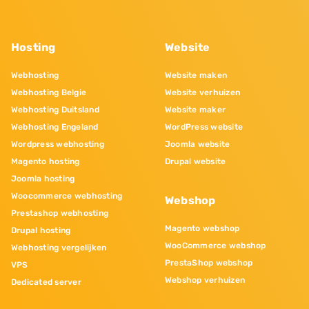
Hosting
Website
Webhosting
Website maken
Webhosting Belgie
Website verhuizen
Webhosting Duitsland
Website maker
Webhosting Engeland
WordPress website
Wordpress webhosting
Joomla website
Magento hosting
Drupal website
Joomla hosting
Woocommerce webhosting
Webshop
Prestashop webhosting
Magento webshop
Drupal hosting
WooCommerce webshop
Webhosting vergelijken
PrestaShop webshop
VPS
Webshop verhuizen
Dedicated server