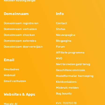
Reseller hosting Belgie
Domeinnaam
Info
Domeinnaam registreren
Contact
Domeinnaam verhuizen
Status
Domeinnaam checken
Nieuwspagina
Domeinnaam extensies
Blogpagina
Domeinnaam doorverwijzen
Forum
Affiliate programma
MVO
Email
Niet tevreden geld terug
Emailadres
Geschillencommissie
Webmail
Modelformulier herroeping
Email verhuizen
Klokkenluiders
Misbruik melden
Bug bounty
Websites & Apps
KVK: 70570078
Macaly AI