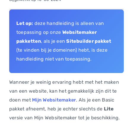
Let op:
deze handleiding is alleen van
toepassing op onze
Websitemaker
pakketten
, als je een
Sitebuilder pakket
(te vinden bij je domeinen) hebt, is deze
handleiding niet van toepassing.
Wanneer je weinig ervaring hebt met het maken
van een website, kan het gemakkelijk zijn dit te
doen met
Mijn Websitemaker
. Als je een Basic
pakket afneemt, heb je echter slechts de
Lite
versie van Mijn Websitemaker tot je beschikking.