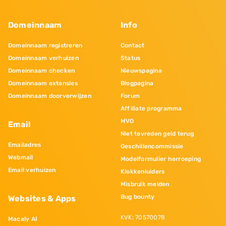
Domeinnaam
Info
Domeinnaam registreren
Contact
Domeinnaam verhuizen
Status
Domeinnaam checken
Nieuwspagina
Domeinnaam extensies
Blogpagina
Domeinnaam doorverwijzen
Forum
Affiliate programma
MVO
Email
Niet tevreden geld terug
Emailadres
Geschillencommissie
Webmail
Modelformulier herroeping
Email verhuizen
Klokkenluiders
Misbruik melden
Bug bounty
Websites & Apps
KVK: 70570078
Macaly AI