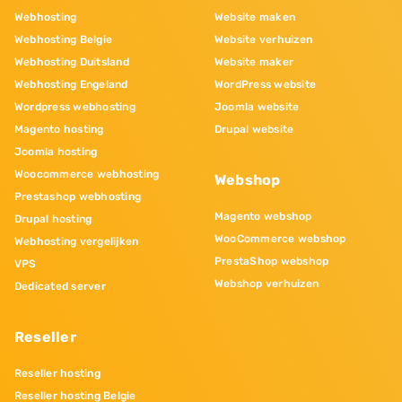
Webhosting
Website maken
Webhosting Belgie
Website verhuizen
Webhosting Duitsland
Website maker
Webhosting Engeland
WordPress website
Wordpress webhosting
Joomla website
Magento hosting
Drupal website
Joomla hosting
Woocommerce webhosting
Webshop
Prestashop webhosting
Magento webshop
Drupal hosting
WooCommerce webshop
Webhosting vergelijken
PrestaShop webshop
VPS
Webshop verhuizen
Dedicated server
Reseller
Reseller hosting
Reseller hosting Belgie