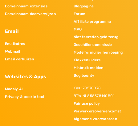
Domeinnaam extensies
Blogpagina
Domeinnaam doorverwijzen
Forum
Affiliate programma
MVO
Email
Niet tevreden geld terug
Emailadres
Geschillencommissie
Webmail
Modelformulier herroeping
Email verhuizen
Klokkenluiders
Misbruik melden
Bug bounty
Websites & Apps
KVK: 70570078
Macaly AI
BTW:NL858378140B01
Privacy & cookie tool
Fair use policy
Verwerkersovereenkomst
Algemene voorwaarden