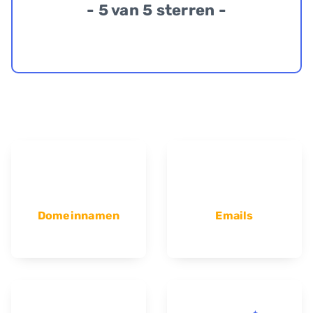
- 5 van 5 sterren -
Domeinnamen
Emails