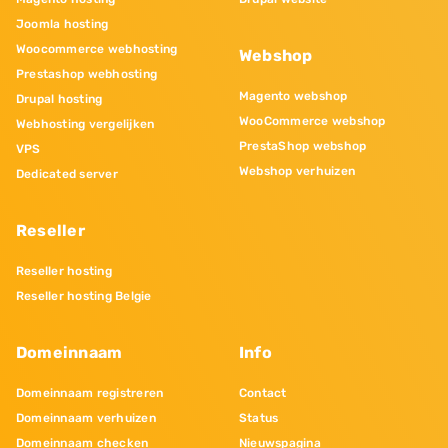
Joomla hosting
Woocommerce webhosting
Webshop
Prestashop webhosting
Magento webshop
Drupal hosting
WooCommerce webshop
Webhosting vergelijken
PrestaShop webshop
VPS
Webshop verhuizen
Dedicated server
Reseller
Reseller hosting
Reseller hosting Belgie
Domeinnaam
Info
Domeinnaam registreren
Contact
Domeinnaam verhuizen
Status
Domeinnaam checken
Nieuwspagina