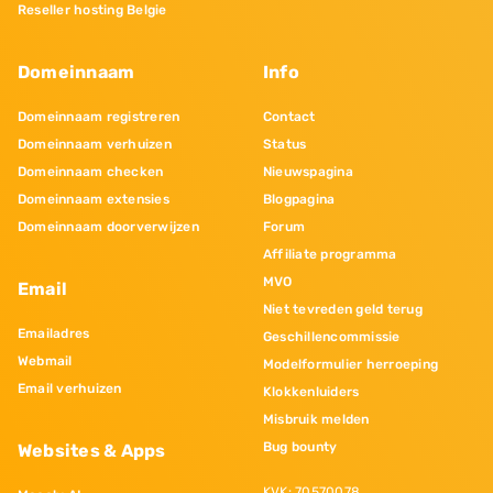
Reseller hosting Belgie
Domeinnaam
Info
Domeinnaam registreren
Contact
Domeinnaam verhuizen
Status
Domeinnaam checken
Nieuwspagina
Domeinnaam extensies
Blogpagina
Domeinnaam doorverwijzen
Forum
Affiliate programma
MVO
Email
Niet tevreden geld terug
Emailadres
Geschillencommissie
Webmail
Modelformulier herroeping
Email verhuizen
Klokkenluiders
Misbruik melden
Bug bounty
Websites & Apps
KVK: 70570078