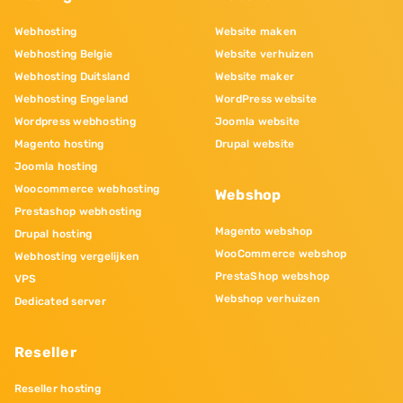
Webhosting
Website maken
Webhosting Belgie
Website verhuizen
Webhosting Duitsland
Website maker
Webhosting Engeland
WordPress website
Wordpress webhosting
Joomla website
Magento hosting
Drupal website
Joomla hosting
Woocommerce webhosting
Webshop
Prestashop webhosting
Magento webshop
Drupal hosting
WooCommerce webshop
Webhosting vergelijken
PrestaShop webshop
VPS
Webshop verhuizen
Dedicated server
Reseller
Reseller hosting