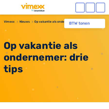
Vimexx
Nieuws
​Op vakantie als ondernemer: drie tips
BTW tonen
​Op vakantie als
ondernemer: drie
tips