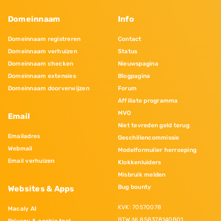
Domeinnaam
Info
Domeinnaam registreren
Contact
Domeinnaam verhuizen
Status
Domeinnaam checken
Nieuwspagina
Domeinnaam extensies
Blogpagina
Domeinnaam doorverwijzen
Forum
Affiliate programma
MVO
Email
Niet tevreden geld terug
Emailadres
Geschillencommissie
Webmail
Modelformulier herroeping
Email verhuizen
Klokkenluiders
Misbruik melden
Bug bounty
Websites & Apps
KVK: 70570078
Macaly AI
BTW:NL858378140B01