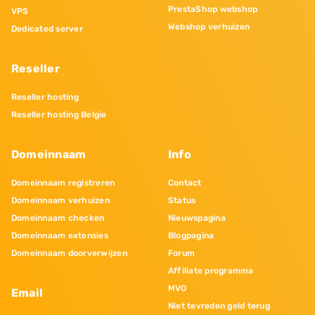
PrestaShop webshop
VPS
Webshop verhuizen
Dedicated server
Reseller
Reseller hosting
Reseller hosting Belgie
Domeinnaam
Info
Domeinnaam registreren
Contact
Domeinnaam verhuizen
Status
Domeinnaam checken
Nieuwspagina
Domeinnaam extensies
Blogpagina
Domeinnaam doorverwijzen
Forum
Affiliate programma
MVO
Email
Niet tevreden geld terug