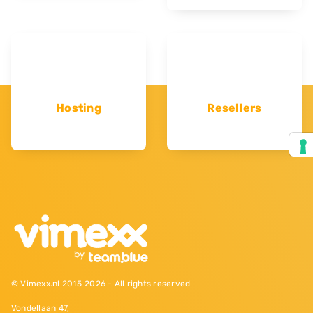
Hosting
Resellers
© Vimexx.nl 2015‐2026 - All rights reserved
Vondellaan 47,