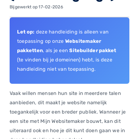
Bijgewerkt op 17-02-2026
Let op:
deze handleiding is alleen van
toepassing op onze
Websitemaker
pakketten
, als je een
Sitebuilder pakket
(te vinden bij je domeinen) hebt, is deze
handleiding niet van toepassing.
Vaak willen mensen hun site in meerdere talen
aanbieden, dit maakt je website namelijk
toegankelijk voor een breder publiek. Wanneer je
een site met Mijn Websitemaker bouwt, kan dit
uiteraard ook en hoe je dit kunt doen gaan we in