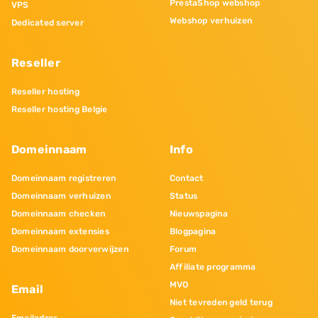
PrestaShop webshop
VPS
Webshop verhuizen
Dedicated server
Reseller
Reseller hosting
Reseller hosting Belgie
Domeinnaam
Info
Domeinnaam registreren
Contact
Domeinnaam verhuizen
Status
Domeinnaam checken
Nieuwspagina
Domeinnaam extensies
Blogpagina
Domeinnaam doorverwijzen
Forum
Affiliate programma
MVO
Email
Niet tevreden geld terug