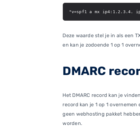
"v=spf1 a mx ip4:1.2.3.4. i
Deze waarde stel je in als een 
en kan je zodoende 1 op 1 over
DMARC reco
Het DMARC record kan je vinden
record kan je 1 op 1 overnemen 
geen webhosting pakket hebben, 
worden.