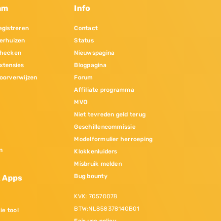
am
Info
gistreren
Contact
erhuizen
Status
hecken
Nieuwspagina
xtensies
Blogpagina
oorverwijzen
Forum
Affiliate programma
MVO
Niet tevreden geld terug
Geschillencommissie
Modelformulier herroeping
n
Klokkenluiders
Misbruik melden
Bug bounty
& Apps
KVK: 70570078
BTW:NL858378140B01
ie tool