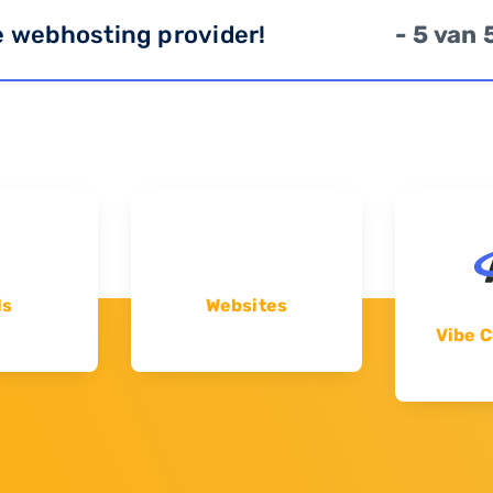
e webhosting provider!
- 5 van 
ls
Websites
Vibe C