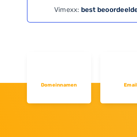
Vimexx:
best beoordeeld
Domeinnamen
Emai