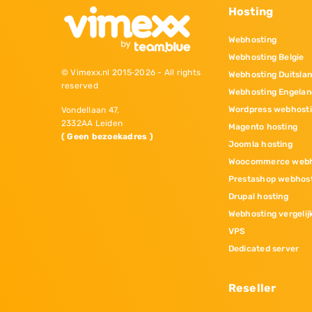
Hosting
Webhosting
Webhosting Belgie
© Vimexx.nl 2015‐2026 - All rights
Webhosting Duitsla
reserved
Webhosting Engelan
Wordpress webhost
Vondellaan 47,
2332AA Leiden
Magento hosting
( Geen bezoekadres )
Joomla hosting
Woocommerce webh
Prestashop webhos
Drupal hosting
Webhosting vergelij
VPS
Dedicated server
Reseller