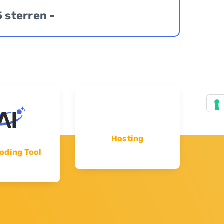
5 sterren -
Hosting
oding Tool