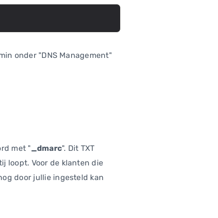
ctAdmin onder "DNS Management"
rd met "
_dmarc
". Dit TXT
j loopt. Voor de klanten die
og door jullie ingesteld kan