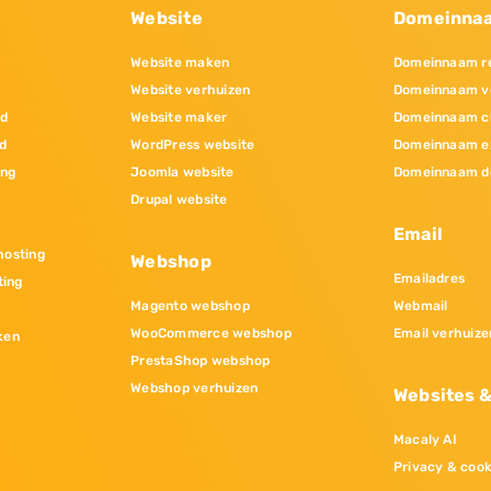
Website
Domeinna
Website maken
Domeinnaam re
Website verhuizen
Domeinnaam v
nd
Website maker
Domeinnaam c
d
WordPress website
Domeinnaam e
ing
Joomla website
Domeinnaam d
Drupal website
Email
osting
Webshop
Emailadres
ting
Magento webshop
Webmail
WooCommerce webshop
Email verhuize
ken
PrestaShop webshop
Webshop verhuizen
Websites 
Macaly AI
Privacy & cook