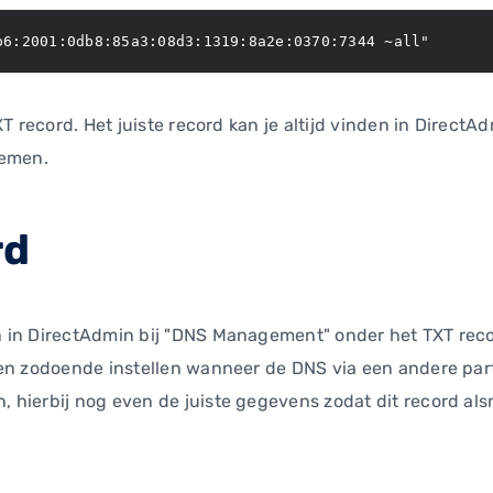
p6:2001:0db8:85a3:08d3:1319:8a2e:0370:7344 ~all"
TXT record. Het juiste record kan je altijd vinden in Dire
nemen.
rd
 in DirectAdmin bij "DNS Management" onder het TXT reco
en zodoende instellen wanneer de DNS via een andere parti
hierbij nog even de juiste gegevens zodat dit record alsn