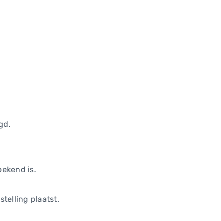
gd.
bekend is.
elling plaatst.