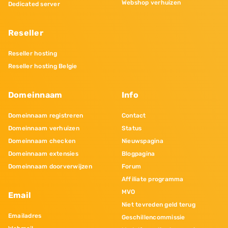
Webshop verhuizen
Dedicated server
Reseller
Reseller hosting
Reseller hosting Belgie
Domeinnaam
Info
Domeinnaam registreren
Contact
Domeinnaam verhuizen
Status
Domeinnaam checken
Nieuwspagina
Domeinnaam extensies
Blogpagina
Domeinnaam doorverwijzen
Forum
Affiliate programma
MVO
Email
Niet tevreden geld terug
Emailadres
Geschillencommissie