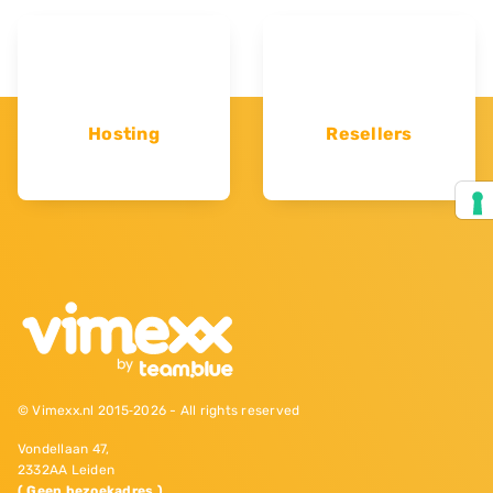
Hosting
Resellers
© Vimexx.nl 2015‐2026 - All rights reserved
Vondellaan 47,
2332AA Leiden
( Geen bezoekadres )