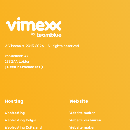
© Vimexx.nl 2015‐2026 - All rights reserved
Vondellaan 47,
2332AA Leiden
( Geen bezoekadres )
Hosting
Website
Webhosting
Website maken
Webhosting Belgie
Website verhuizen
Webhosting Duitsland
Website maker