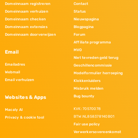
Domeinnaam registreren
Contact
Domeinnaam verhuizen
Status
Domeinnaam checken
Nieuwspagina
Domeinnaam extensies
Blogpagina
Domeinnaam doorverwijzen
Forum
Affiliate programma
MVO
Email
Niet tevreden geld terug
Emailadres
Geschillencommissie
Webmail
Modelformulier herroeping
Email verhuizen
Klokkenluiders
Misbruik melden
Bug bounty
Websites & Apps
KVK: 70570078
Macaly AI
BTW:NL858378140B01
Privacy & cookie tool
Fair use policy
Verwerkersovereenkomst