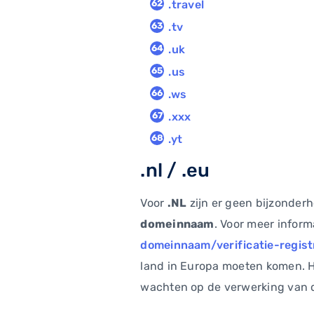
.travel
.tv
.uk
.us
.ws
.xxx
.yt
.nl / .eu
Voor
.NL
zijn er geen bijzonder
domeinnaam
. Voor meer inform
domeinnaam/verificatie-regis
land in Europa moeten komen. He
wachten op de verwerking van 