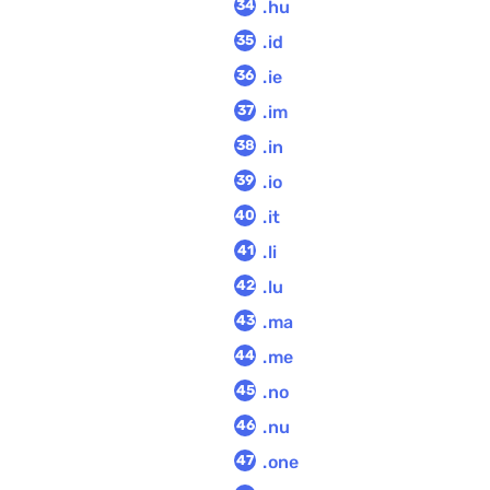
.hu
.id
.ie
.im
.in
.io
.it
.li
.lu
.ma
.me
.no
.nu
.one