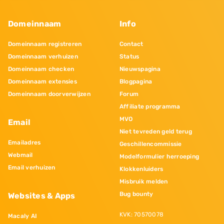
Domeinnaam
Info
Domeinnaam registreren
Contact
Domeinnaam verhuizen
Status
Domeinnaam checken
Nieuwspagina
Domeinnaam extensies
Blogpagina
Domeinnaam doorverwijzen
Forum
Affiliate programma
MVO
Email
Niet tevreden geld terug
Emailadres
Geschillencommissie
Webmail
Modelformulier herroeping
Email verhuizen
Klokkenluiders
Misbruik melden
Bug bounty
Websites & Apps
KVK: 70570078
Macaly AI