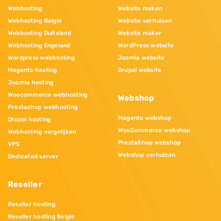
Webhosting
Website maken
Webhosting Belgie
Website verhuizen
Webhosting Duitsland
Website maker
Webhosting Engeland
WordPress website
Wordpress webhosting
Joomla website
Magento hosting
Drupal website
Joomla hosting
Woocommerce webhosting
Webshop
Prestashop webhosting
Magento webshop
Drupal hosting
WooCommerce webshop
Webhosting vergelijken
PrestaShop webshop
VPS
Webshop verhuizen
Dedicated server
Reseller
Reseller hosting
Reseller hosting Belgie