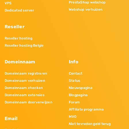
PrestaShop webshop
VPS
Webshop verhuizen
Dedicated server
Reseller
Reseller hosting
Reseller hosting Belgie
Domeinnaam
Info
Domeinnaam registreren
Contact
Domeinnaam verhuizen
Status
Domeinnaam checken
Nieuwspagina
Domeinnaam extensies
Blogpagina
Domeinnaam doorverwijzen
Forum
Affiliate programma
MVO
Email
Niet tevreden geld terug