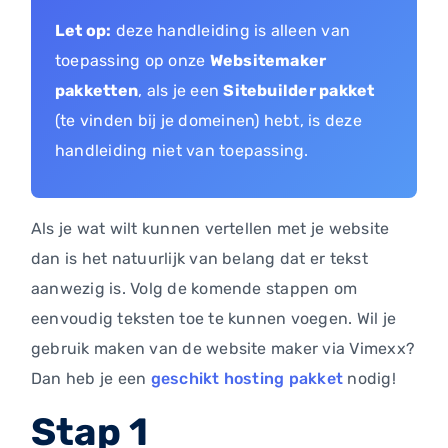
Let op:
deze handleiding is alleen van
toepassing op onze
Websitemaker
pakketten
, als je een
Sitebuilder pakket
(te vinden bij je domeinen) hebt, is deze
handleiding niet van toepassing.
Als je wat wilt kunnen vertellen met je website
dan is het natuurlijk van belang dat er tekst
aanwezig is. Volg de komende stappen om
eenvoudig teksten toe te kunnen voegen. Wil je
gebruik maken van de website maker via Vimexx?
Dan heb je een
geschikt hosting pakket
nodig!
Stap 1