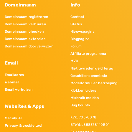
Domeinnaam
Info
Domeinnaam registreren
Contact
Domeinnaam verhuizen
Status
Domeinnaam checken
Nieuwspagina
Domeinnaam extensies
Blogpagina
Domeinnaam doorverwijzen
Forum
Affiliate programma
MVO
Email
Niet tevreden geld terug
Emailadres
Geschillencommissie
Webmail
Modelformulier herroeping
Email verhuizen
Klokkenluiders
Misbruik melden
Bug bounty
Websites & Apps
KVK: 70570078
Macaly AI
BTW:NL858378140B01
Privacy & cookie tool
Fair use policy