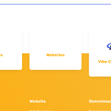
ls
Websites
Vibe C
Website
Domeinna