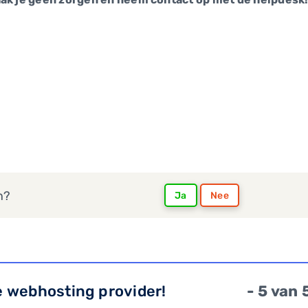
n?
Ja
Nee
e webhosting provider!
- 5 van 