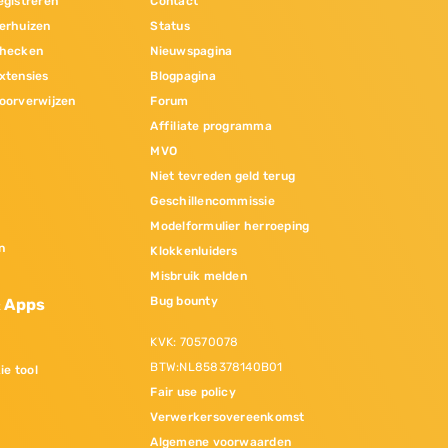
gistreren
Contact
erhuizen
Status
hecken
Nieuwspagina
xtensies
Blogpagina
oorverwijzen
Forum
Affiliate programma
MVO
Niet tevreden geld terug
Geschillencommissie
Modelformulier herroeping
n
Klokkenluiders
Misbruik melden
Bug bounty
& Apps
KVK: 70570078
BTW:NL858378140B01
ie tool
Fair use policy
Verwerkersovereenkomst
Algemene voorwaarden