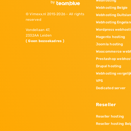
Webhosting
Webhosting Belgie
© Vimexx.nl 2015‐2026 - All rights
Webhosting Duitsla
reserved
Webhosting Engelan
Wordpress webhost
Vondellaan 47,
2332AA Leiden
Magento hosting
( Geen bezoekadres )
Joomla hosting
Woocommerce webh
Prestashop webhos
Drupal hosting
Webhosting vergelij
VPS
Dedicated server
Reseller
Reseller hosting
Reseller hosting Bel