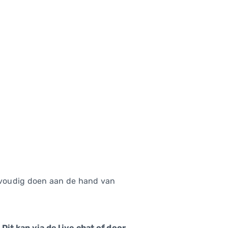
nvoudig doen aan de hand van
it kan via de live chat of door