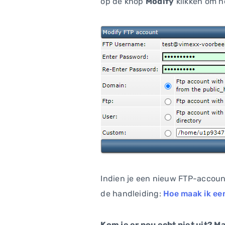
op de knop
Modify
klikken om he
Indien je een nieuw FTP-accoun
de handleiding:
Hoe maak ik ee
Kom je er nou echt niet uit? M