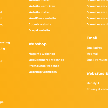
Website maken
Domeinnaam re
Website verhuizen
Domeinnaam v
nd
Website maker
Domeinnaam c
d
WordPress website
Domeinnaam e
ing
Joomla website
Domeinnaam d
Drupal website
Email
osting
Webshop
Emailadres
ting
Magento webshop
Webmail
WooCommerce webshop
Email verhuize
ken
PrestaShop webshop
Webshop verhuizen
Websites 
Macaly AI
Privacy & cook
gie