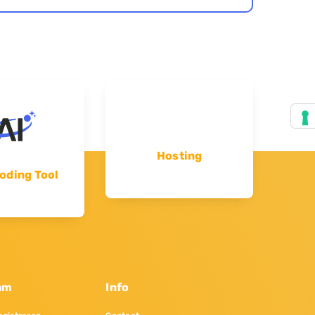
Hosting
oding Tool
am
Info