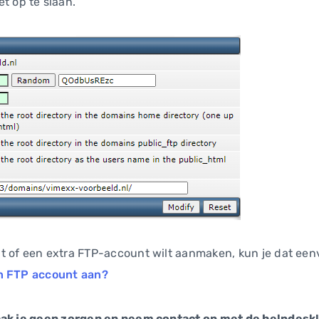
t op te slaan.
t of een extra FTP-account wilt aanmaken, kun je dat ee
n FTP account aan?
aak je geen zorgen en neem contact op met de helpdesk! D