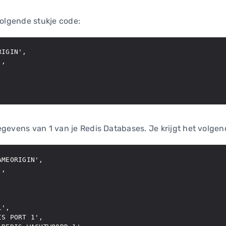
volgende stukje code:
IGIN',

,

egevens van 1 van je Redis Databases. Je krijgt het volgen
MEORIGIN',

,

',

S PORT 1',
