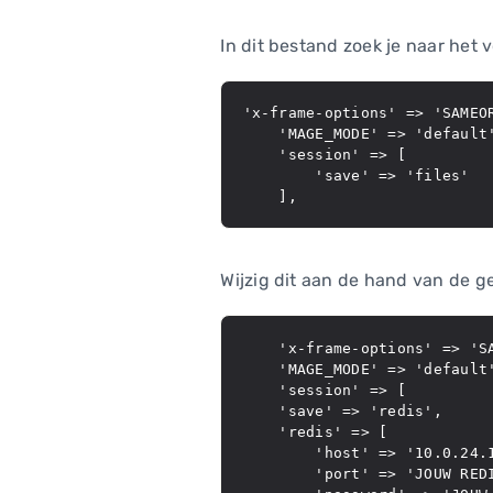
In dit bestand zoek je naar het 
'x-frame-options' => 'SAMEOR
    'MAGE_MODE' => 'default'
    'session' => [

        'save' => 'files'

Wijzig dit aan de hand van de g
    'x-frame-options' => 'SA
    'MAGE_MODE' => 'default'
    'session' => [

    'save' => 'redis',

    'redis' => [

        'host' => '10.0.24.1
        'port' => 'JOUW REDI