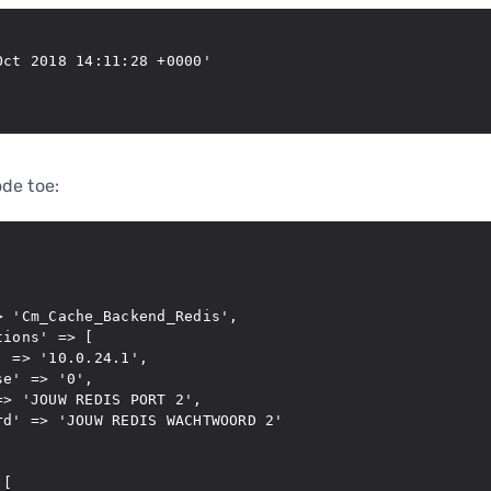
ct 2018 14:11:28 +0000'

de toe:
 'Cm_Cache_Backend_Redis',

ions' => [

 => '10.0.24.1',

e' => '0',

> 'JOUW REDIS PORT 2',

d' => 'JOUW REDIS WACHTWOORD 2'

[
