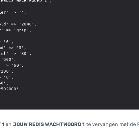
REDIS WACHTWOORD 1',

er' => '',

ld' => '2048',

' => 'gzip',

 '6',

d' => '5',

ml' => '30',

'600',

 => '60',

200',

 '0',

0',

592000'

 1
en
JOUW REDIS WACHTWOORD 1
te vervangen met de 