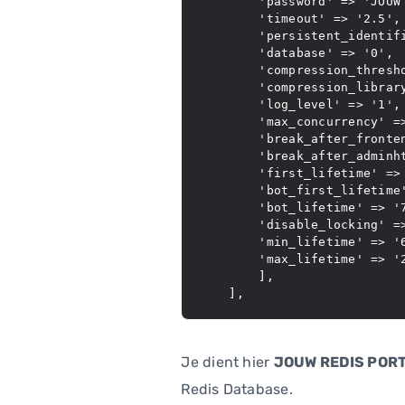
        'password' => 'JOUW 
        'timeout' => '2.5',

        'persistent_identifi
        'database' => '0',

        'compression_thresho
        'compression_library
        'log_level' => '1',

        'max_concurrency' =>
        'break_after_fronten
        'break_after_adminht
        'first_lifetime' => 
        'bot_first_lifetime'
        'bot_lifetime' => '7
        'disable_locking' =>
        'min_lifetime' => '6
        'max_lifetime' => '2
        ],

Je dient hier
JOUW REDIS PORT
Redis Database.