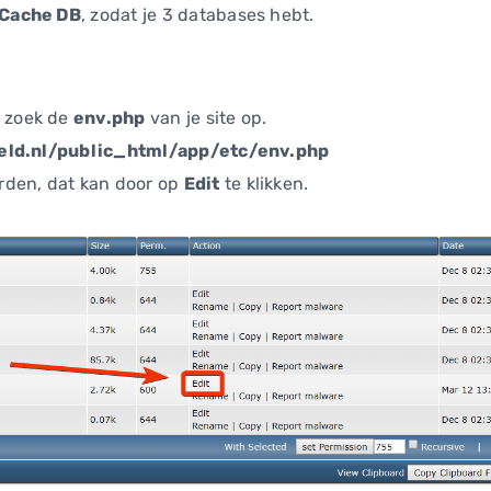
sCache DB
, zodat je 3 databases hebt.
g
 zoek de
env.php
van je site op.
ld.nl/public_html/app/etc/env.php
rden, dat kan door op
Edit
te klikken.