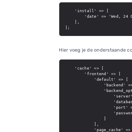
    'install' => [

        'date' => 'Wed, 24 O
    ],

Hier voeg je de onderstaande co
    'cache' => [

        'frontend' => [

            'default' => [

                'backend' =>
                'backend_opt
                    'server'
                    'databas
                    'port' =
                    'passwor
                ]

            ],

            'page_cache' => 