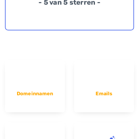
- 5 van 5 sterren -
Domeinnamen
Emails