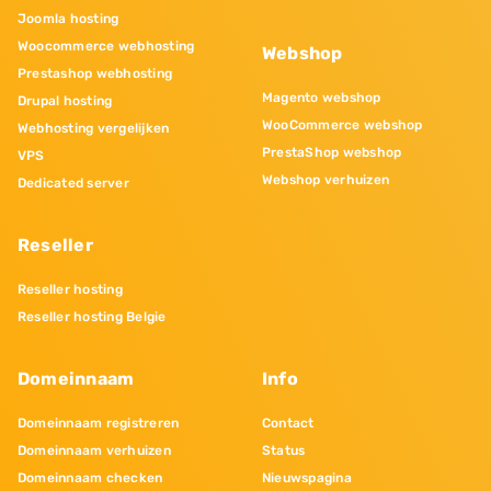
Joomla hosting
Woocommerce webhosting
Webshop
Prestashop webhosting
Magento webshop
Drupal hosting
WooCommerce webshop
Webhosting vergelijken
PrestaShop webshop
VPS
Webshop verhuizen
Dedicated server
Reseller
Reseller hosting
Reseller hosting Belgie
Domeinnaam
Info
Domeinnaam registreren
Contact
Domeinnaam verhuizen
Status
Domeinnaam checken
Nieuwspagina