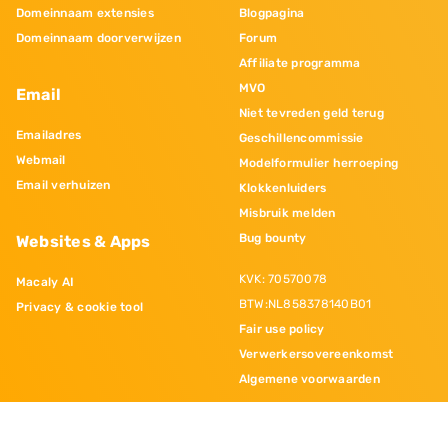
Domeinnaam extensies
Blogpagina
Domeinnaam doorverwijzen
Forum
Affiliate programma
MVO
Email
Niet tevreden geld terug
Emailadres
Geschillencommissie
Webmail
Modelformulier herroeping
Email verhuizen
Klokkenluiders
Misbruik melden
Bug bounty
Websites & Apps
KVK: 70570078
Macaly AI
BTW:NL858378140B01
Privacy & cookie tool
Fair use policy
Verwerkersovereenkomst
Algemene voorwaarden