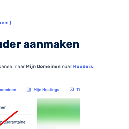
neel)
uder aanmaken
paneel naar
Mijn Domeinen
naar
Houders
.