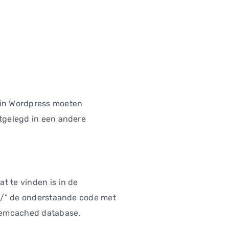
 in Wordpress moeten
uitgelegd in een andere
dat te vinden is in de
. */" de onderstaande code met
 Memcached database.