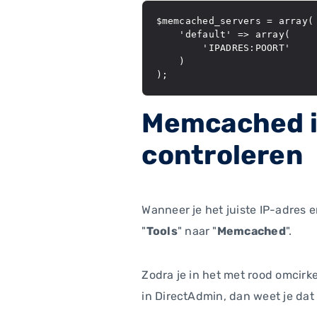
$memcached_servers = array(

    'default' => array(

        'IPADRES:POORT'

    )

Memcached i
controleren
Wanneer je het juiste IP-adres 
"
Tools
" naar "
Memcached
".
Zodra je in het met rood omcir
in DirectAdmin, dan weet je da