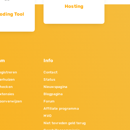
Hosting
oding Tool
am
Info
gistreren
Contact
erhuizen
Status
hecken
Nieuwspagina
xtensies
Blogpagina
oorverwijzen
Forum
Affiliate programma
MVO
Niet tevreden geld terug