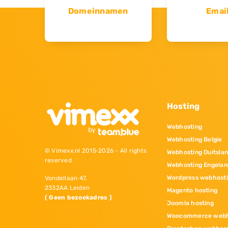
Domeinnamen
Emai
Hosting
Webhosting
Webhosting Belgie
© Vimexx.nl 2015‐2026 - All rights
Webhosting Duitsla
reserved
Webhosting Engelan
Wordpress webhost
Vondellaan 47,
2332AA Leiden
Magento hosting
( Geen bezoekadres )
Joomla hosting
Woocommerce webh