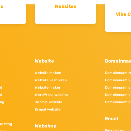
ls
Websites
Vibe C
Website
Domeinna
Website maken
Domeinnaam re
Website verhuizen
Domeinnaam v
nd
Website maker
Domeinnaam c
d
WordPress website
Domeinnaam e
ing
Joomla website
Domeinnaam d
Drupal website
Email
osting
Webshop
Emailadres