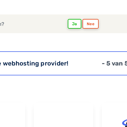
n?
Ja
Nee
e webhosting provider!
- 5 van 