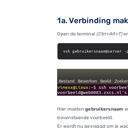
1a. Verbinding ma
Open de terminal
(Ctrl+Alt+T)
en
ssh gebruikersnaam@server -
Hier moeten
gebruikersnaam
e
bovenstaande voorbeeld.
Er wordt nu gevraagd om je wac