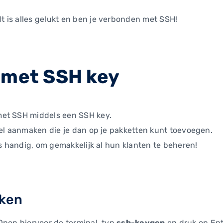
 is alles gelukt en ben je verbonden met SSH!
 met SSH key
met SSH middels een SSH key.
tel aanmaken die je dan op je pakketten kunt toevoegen.
rs handig, om gemakkelijk al hun klanten te beheren!
aken
Open hiervoor de terminal, typ
ssh-keygen
en druk op Ent