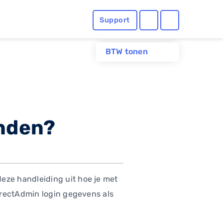
Support
BTW tonen
inden?
ze handleiding uit hoe je met
irectAdmin login gegevens als